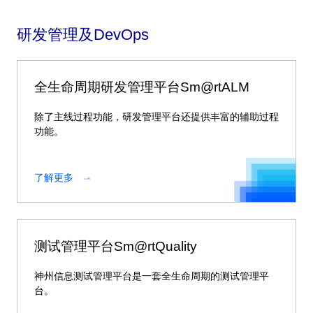
研发管理及DevOps
全生命周期研发管理平台Sm@rtALM
除了主线过程功能，研发管理平台还提供丰富的辅助过程
功能。
了解更多
测试管理平台Sm@rtQuality
神州信息测试管理平台是一套全生命周期的测试管理平
台。