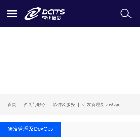
研发管理及DevOps
首页
咨询与服务
软件及服务
研发管理及DevOps
研发管理及DevOps