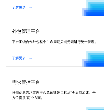
了解更多
外包管理平台
平台围绕合作外包整个生命周期关键元素进行统一管理。
了解更多
需求管控平台
神州信息需求管理平台总体建设目标从“全周期加速、全
方位提质”两个方面。