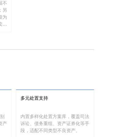
掘不
；另
较为
卖等
、供
，无
需
多元处置支持
识别
内置多样化处置方案库，覆盖司法
资产
诉讼、债务重组、资产证券化等手
。
段，适配不同类型不良资产。