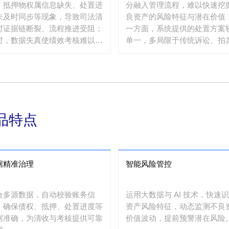
、抵押物权属信息缺失、处置进
分融入管理流程，难以快速挖
未及时同步等现象，导致司法清
良资产的风险特征与潜在价值
时证据链断裂、流程推进受阻；
一方面，系统提供的处置方案
时，数据失真使绩效考核难以客
单一，多局限于传统诉讼、拍
评估资产处置成效，影响管理决
手段，难以适配知识产权质押
的科学性。
应链金融坏账等新型复杂资产
法满足多元化、精细化的处置
求。
品特点
据精准治理
智能风险管控
合多源数据，自动校验账务信
运用大数据与 AI 技术，快速
，确保债权、抵押、处置进度等
资产风险特征，动态监测不良
据准确，为清收与考核提供可靠
价值波动，提前预警潜在风险