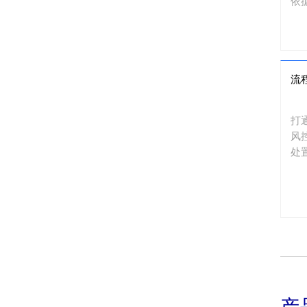
依
流
打
风
处
产