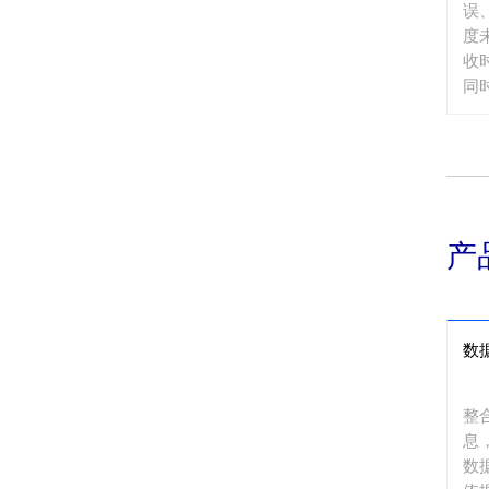
误
度
收
同
观
策
产
数
整
息
数