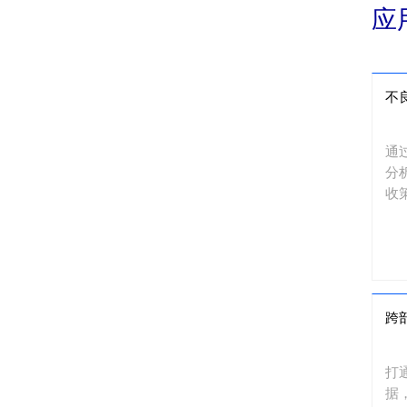
应
不
通
分
收
跨
打
据