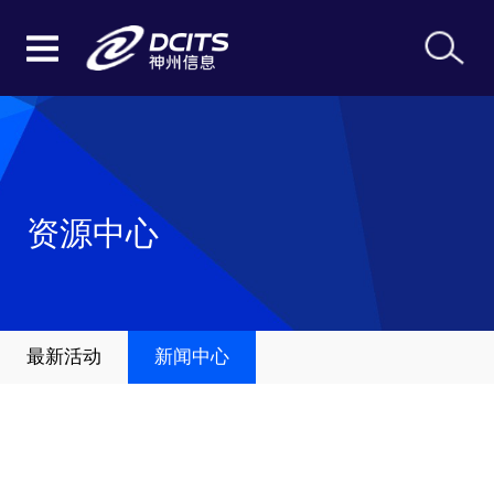
资源中心
最新活动
新闻中心