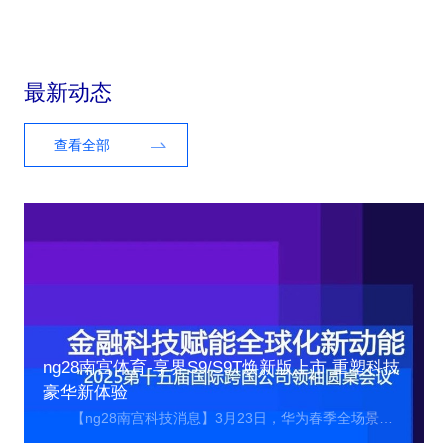
最新动态
查看全部
ng28南宫体育-享界S9/S9T焕新版上市 重塑科技
豪华新体验
【ng28南宫科技消息】3月23日，华为春季全场景新品发布会上，享界旗舰9系轿旅双车焕新上市。享界S9T新增星玫粉，享界S9新增月绒白全新寰宇色系，同步推出新样式豪华轮毂、全新星云红内饰。双车更重