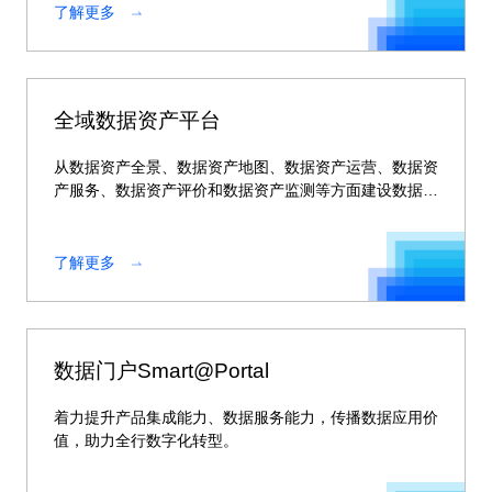
了解更多
全域数据资产平台
从数据资产全景、数据资产地图、数据资产运营、数据资
产服务、数据资产评价和数据资产监测等方面建设数据资
产平台。
了解更多
数据门户Smart@Portal
着力提升产品集成能力、数据服务能力，传播数据应用价
值，助力全行数字化转型。