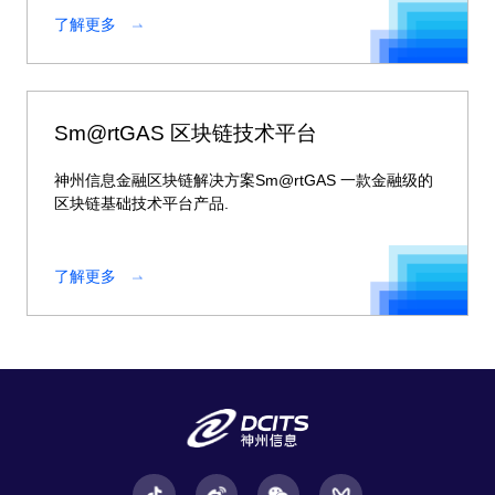
了解更多
Sm@rtGAS 区块链技术平台
神州信息金融区块链解决方案Sm@rtGAS 一款金融级的
区块链基础技术平台产品.
了解更多