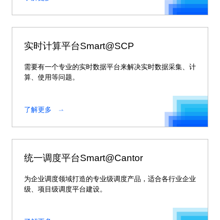
实时计算平台Smart@SCP
需要有一个专业的实时数据平台来解决实时数据采集、计
算、使用等问题。
了解更多
统一调度平台Smart@Cantor
为企业调度领域打造的专业级调度产品，适合各行业企业
级、项目级调度平台建设。