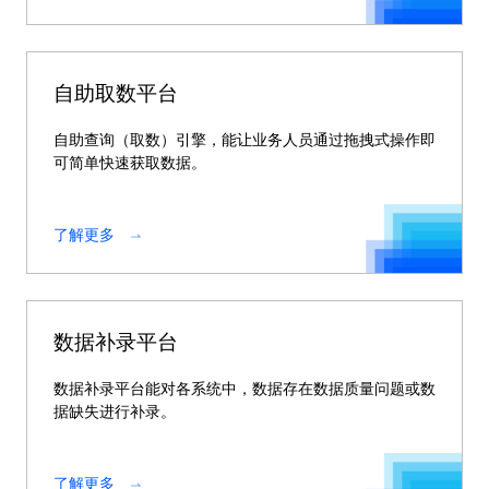
自助取数平台
自助查询（取数）引擎，能让业务人员通过拖拽式操作即
可简单快速获取数据。
了解更多
数据补录平台
数据补录平台能对各系统中，数据存在数据质量问题或数
据缺失进行补录。
了解更多