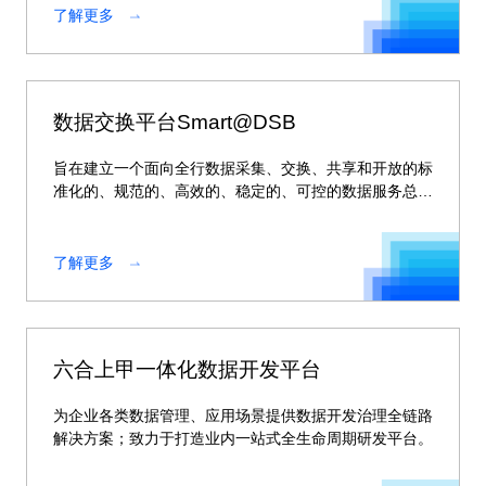
了解更多
数据交换平台Smart@DSB
旨在建立一个面向全行数据采集、交换、共享和开放的标
准化的、规范的、高效的、稳定的、可控的数据服务总
线。
了解更多
六合上甲一体化数据开发平台
为企业各类数据管理、应用场景提供数据开发治理全链路
解决方案；致力于打造业内一站式全生命周期研发平台。