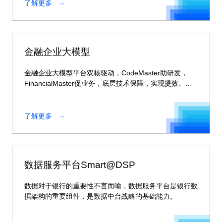
了解更多
金融企业大模型
金融企业大模型平台双核驱动，CodeMaster助研发，
FinancialMaster促业务，底层技术保障，实现提效、风
控与创新一体化。
了解更多
数据服务平台Smart@DSP
数据对于银行的重要性不言而喻，数据服务平台是银行数
据架构的重要组件，是数据中台战略的基础能力。