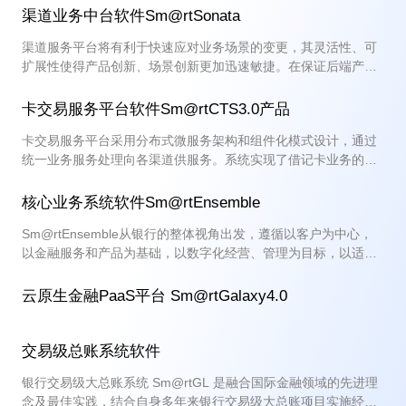
平台，形成运行、运维、开发及管理的完整体系，助力金融行业
渠道业务中台软件Sm@rtSonata
进行数字化转型。
渠道服务平台将有利于快速应对业务场景的变更，其灵活性、可
扩展性使得产品创新、场景创新更加迅速敏捷。在保证后端产品
系统稳定的同时，整合面向全渠道的业务能力，共享场景数据，
为以客户为中心的全渠道协同提供最有效的支撑。
卡交易服务平台软件Sm@rtCTS3.0产品
卡交易服务平台采用分布式微服务架构和组件化模式设计，通过
统一业务服务处理向各渠道供服务。系统实现了借记卡业务的统
一管理，对业务风险进行统一管控，又可按渠道进行差异化控
制。
核心业务系统软件Sm@rtEnsemble
Sm@rtEnsemble从银行的整体视角出发，遵循以客户为中心，
以金融服务和产品为基础，以数字化经营、管理为目标，以适应
未来业务和市场的快速发展与变化为要求，采用标准化、构件
化、参数化等先进设计思想，倾力打造的面向未来的银行业务处
云原生金融PaaS平台 Sm@rtGalaxy4.0
理系统。
交易级总账系统软件
银行交易级大总账系统 Sm@rtGL 是融合国际金融领域的先进理
念及最佳实践，结合自身多年来银行交易级大总账项目实施经