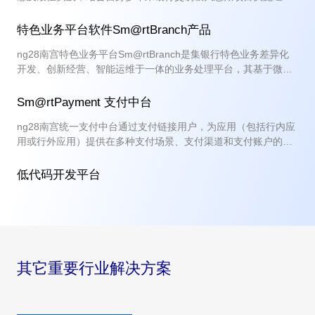
验，根据业财融合与财务会计与管理会计融合的趋势，基于公司
分布式技术平台而研发的全新一代大总账系统。
特色业务平台软件Sm@rtBranch产品
ng28南宫特色业务平台Sm@rtBranch是集银行特色业务差异化
开发、创新经营、智能运维于一体的业务处理平台，其基于微服
务低代码平台构建，提供一体化、向导式、模板式的开发平台，
完成特色业务的设计、开发、测试和版本发布。
Sm@rtPayment 支付中台
ng28南宫统一支付中台通过支付链接用户，为应用（包括行内应
用或行外应用）提供在多种支付场景、支付渠道和支付账户的统
一整合和呈现，从而建设可见、可控的支付生态。改变支付竖井
式建设模式，全局一盘棋；整合异构系统，将服务标准化；从而
低代码开发平台
提升差异化竞争能力，为场景化运营推广提供便利条件。
其它重要行业解决方案