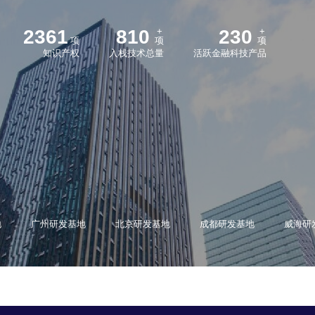
2361
810
230
+
+
项
项
项
知识产权
入栈技术总量
活跃金融科技产品
地
广州研发基地
北京研发基地
成都研发基地
威海研