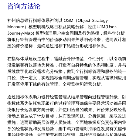
咨询方法论
神州信息银行指标体系咨询以 OSM（Object-Strategy-
Measure）模型明确战略目标及策略分解，经由UJM(User-
Journey-Map) 模型梳理用户生命周期及行为路径，经科学分析
将银行经营管理当中的价值驱动因果关系明确出来，进而设计相
应的评价指标，最终通过指标下钻细分形成指标体系。
在指标体系建设过程中，需融合外部借鉴、个性分析，以引领前
沿发展和有效落地为标准，打造有自身特色的体系和制度，并与
后续数字化建设需求充分衔接，做到全行指标管理和服务的统一
口径、统一定义，实现指标全周期运营管理，实现从需求到应用
开发至停用下线的有效管理、全程监控和运营分析。
通过指标体系助力银行经营管理从结果管理向过程管理升级。以
指标体系为依托实现银行的过程管理可确保主要经营活动都是围
绕银行长远发展方向开展，并使用恰当的成果、评价来反映经营
活动是否达成了计划目标，从而发现问题、分析原因、采取改进
措施，进而帮助高层管理人员快速、全面地掌握所负责范围内业
务的经营状况和发展趋势，集中精力管理对持续性发展有关键作
用的经营活动，合理配置有限的资源，寻找近期利益与长远战略